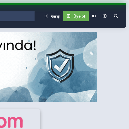
Giriş
Üye ol