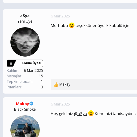
n
ş
b
l
aSya
u
a
6 Mar 2025
y
Yeni Üye
n
Merhaba
teşekkürler üyelik kabulü için
u
g
b
ı
a
ç
ş
t
l
a
a
r
t
i
Forum Üyesi
a
h
Katılım
6 Mar 2025
n
i
Mesajlar
15
Tepkime puanı
1
Makay
T
Puanları
3
e
p
k
Makay
6 Mar 2025
i
Black Smoke
Hoş geldiniz
@aSya
Kendinizi tanıtsaydınız
l
e
r
: