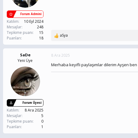
Forum Admini
Katılım
10 Eyl 2024
Mesajlar
248
Tepkime puanı
15
aSya
T
Puanları
18
e
p
k
SaDe
8 Ara 2025
i
Yeni Üye
Merhaba keyifli paylaşımlar dilerim Ayşen ben
l
e
r
:
Forum Üyesi
Katılım
8 Ara 2025
Mesajlar
5
Tepkime puanı
0
Puanları
1