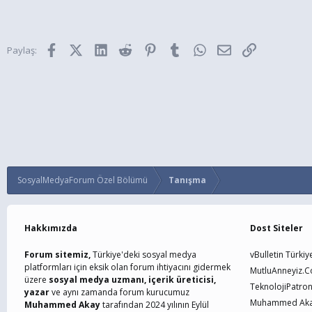
Facebook
X (Twitter)
LinkedIn
Reddit
Pinterest
Tumblr
WhatsApp
E-posta
Link
Paylaş:
SosyalMedyaForum Özel Bölümü
Tanışma
Hakkımızda
Dost Siteler
Forum sitemiz,
Türkiye'deki sosyal medya
vBulletin Türkiy
platformları için eksik olan forum ihtiyacını gidermek
MutluAnneyiz.
üzere
sosyal medya uzmanı, içerik üreticisi,
TeknolojiPatro
yazar
ve aynı zamanda forum kurucumuz
Muhammed Akay
Muhammed Akay
tarafından 2024 yılının Eylül