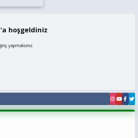
m
riş yapmalısınız.