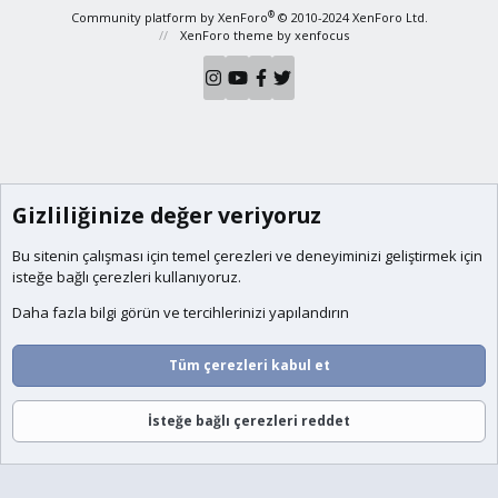
S
®
Community platform by XenForo
© 2010-2024 XenForo Ltd.
XenForo theme
by xenfocus
Gizliliğinize değer veriyoruz
Bu sitenin çalışması için temel
çerezleri
ve deneyiminizi geliştirmek için
isteğe bağlı çerezleri kullanıyoruz.
Daha fazla bilgi görün ve tercihlerinizi yapılandırın
Tüm çerezleri kabul et
İsteğe bağlı çerezleri reddet
Forumlar
Neler Yeni
Giriş
Üye Ol
Ara