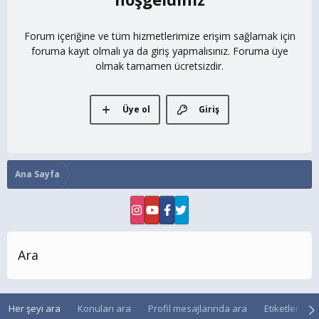
Forum içeriğine ve tüm hizmetlerimize erişim sağlamak için
foruma kayıt olmalı ya da giriş yapmalısınız. Foruma üye
olmak tamamen ücretsizdir.
Üye ol
Giriş
Ana Sayfa
Ara
Her şeyi ara
Konuları ara
Profil mesajlarında ara
Etiketleri ara