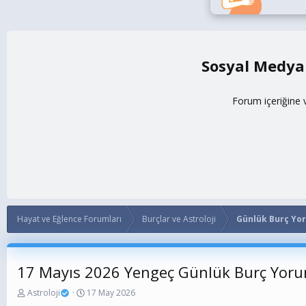
Sosyal Medya
Forum içeriğine 
Hayat ve Eğlence Forumları
Burçlar ve Astroloji
Günlük Burç Yo
17 Mayıs 2026 Yengeç Günlük Burç Yor
K
B
Astroloji
17 May 2026
o
a