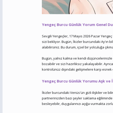
Yengeç Burcu Günlük Yorum Genel D
Sevgili Yengeçler, 17 Mayıs 2026 Pazar Yengeç
sizi bekliyor. Bugün, İkizler burcundaki Ay'ın bi
alabilirsiniz. Bu durum, içsel bir yolculuğa çık
Bugün, yalnız kalma ve kendi düşüncelerinizle b
bozabilir ve sizi hazırlıksız yakalayabilir. Ayr
kontrolünüz dışındaki gelişmelere karşı esnek
Yengeç Burcu Günlük Yorumu Aşk ve İl
İkizler burcundaki Venüs'ün gizli ilişkiler ve bi
partnerinizden bazı şeyler saklama eğiliminde ol
besleyebilir, duygularınızı açığa vurmakta zorla