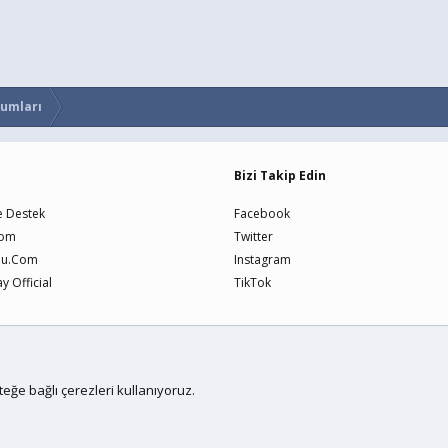
rumları
Bizi Takip Edin
e Destek
Facebook
Com
Twitter
nu.Com
Instagram
 Official
TikTok
Bize U
teğe bağlı çerezleri kullanıyoruz.
me
by xenfocus