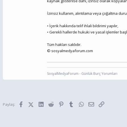
kaynak gösterilse dahi, izinsiz olarak kopyala
İzinsiz kullanım, alıntılama veya çoğaltma du
• İçerik hakkında telif ihlali bildirimi yapılır,
• Gerekli hallerde hukuki ve yasal işlemler başla
Tüm hakları saklıdır.
© sosyalmedyaforum.com
SosyalMedyaForum - Günlük Burç Yorumları
Facebook
X (Twitter)
LinkedIn
Reddit
Pinterest
Tumblr
WhatsApp
E-posta
Link
Paylaş: