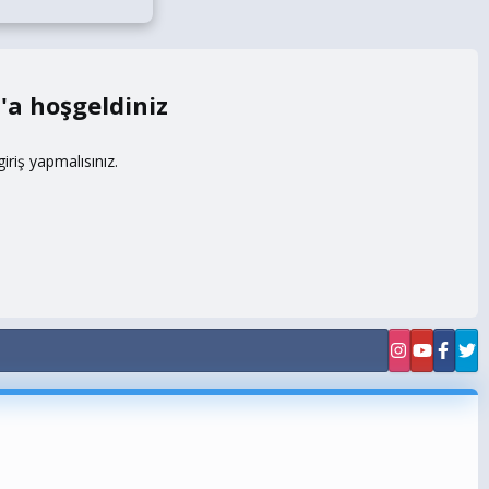
m
riş yapmalısınız.