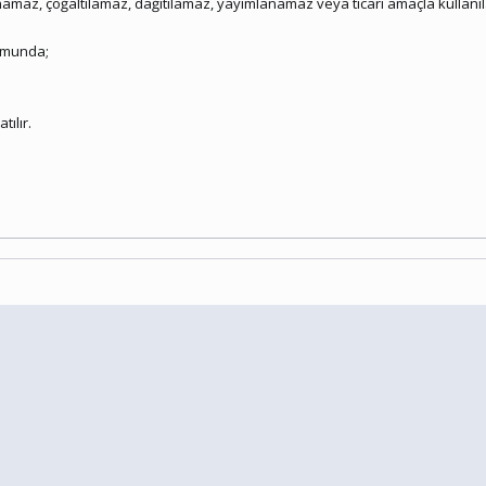
namaz, çoğaltılamaz, dağıtılamaz, yayımlanamaz veya ticari amaçla kullanı
rumunda;
tılır.