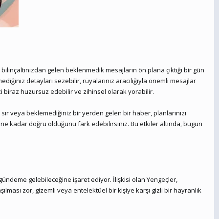
ilinçaltınızdan gelen beklenmedik mesajların ön plana çıktığı bir gün
mediğiniz detayları sezebilir, rüyalarınız aracılığıyla önemli mesajlar
i biraz huzursuz edebilir ve zihinsel olarak yorabilir.
 sır veya beklemediğiniz bir yerden gelen bir haber, planlarınızı
in ne kadar doğru olduğunu fark edebilirsiniz. Bu etkiler altında, bugün
n gündeme gelebileceğine işaret ediyor. İlişkisi olan Yengeçler,
lması zor, gizemli veya entelektüel bir kişiye karşı gizli bir hayranlık