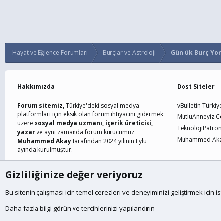
Hayat ve Eğlence Forumları
Burçlar ve Astroloji
Günlük Burç Yo
Hakkımızda
Dost Siteler
Forum sitemiz,
Türkiye'deki sosyal medya
vBulletin Türkiy
platformları için eksik olan forum ihtiyacını gidermek
MutluAnneyiz.
üzere
sosyal medya uzmanı, içerik üreticisi,
TeknolojiPatro
yazar
ve aynı zamanda forum kurucumuz
Muhammed Akay
Muhammed Akay
tarafından 2024 yılının Eylül
ayında kurulmuştur.
Gizliliğinize değer veriyoruz
Çerezler
Türkçe (TR)
Bu sitenin çalışması için temel
çerezleri
ve deneyiminizi geliştirmek için is
®
Community platform by XenForo
© 2010-2024 XenForo Ltd.
XenForo the
Daha fazla bilgi görün ve tercihlerinizi yapılandırın