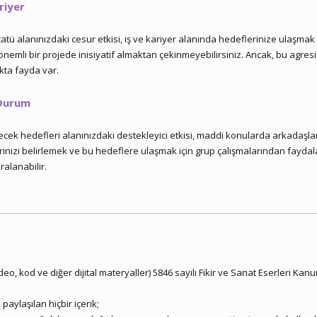
riyer
ü alanınızdaki cesur etkisi, iş ve kariyer alanında hedeflerinize ulaşmak içi
 önemli bir projede inisiyatif almaktan çekinmeyebilirsiniz. Ancak, bu agresi
kta fayda var.
 Durum
cek hedefleri alanınızdaki destekleyici etkisi, maddi konularda arkadaşl
rinizi belirlemek ve bu hedeflere ulaşmak için grup çalışmalarından fay
ralanabilir.
video, kod ve diğer dijital materyaller) 5846 sayılı Fikir ve Sanat Eserleri
ylaşılan hiçbir içerik;