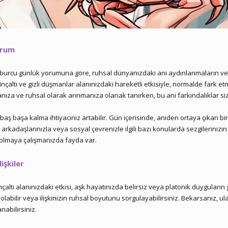
urum
 burcu günlük yorumuna göre, ruhsal dünyanızdaki ani aydınlanmaların ve b
linçaltı ve gizli düşmanlar alanınızdaki hareketli etkisiyle, normalde fark et
manıza ve ruhsal olarak arınmanıza olanak tanırken, bu ani farkındalıklar siz
aş başa kalma ihtiyacınız artabilir. Gün içerisinde, aniden ortaya çıkan bir
ıca arkadaşlarınızla veya sosyal çevrenizle ilgili bazı konularda sezgileriniz
 olmaya çalışmanızda fayda var.
işkiler
linçaltı alanınızdaki etkisi, aşk hayatınızda belirsiz veya platonik duyguları
abilir veya ilişkinizin ruhsal boyutunu sorgulayabilirsiniz. Bekarsanız, ulaşı
nabilirsiniz.