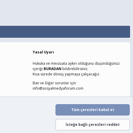
Yasal Uyarı
Hukuka ve mevzuata aykırı olduğunu düşündüğünüz
içeriği
BURADAN
bildirebilirsiniz.
Kısa sürede dönüş yapmaya çalışacağız.
Ban ve Diğer sorunlar için:
info@sosyalmedyaforum.com
laşın
Şartlar ve Kurallar
Gizlilik Politikası
Yardım
Ana Sayfa
Tüm çerezleri kabul et
R
S
S
İsteğe bağlı çerezleri reddet