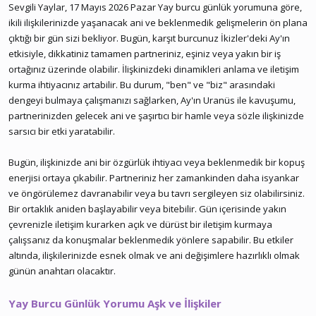
Sevgili Yaylar, 17 Mayıs 2026 Pazar Yay burcu günlük yorumuna göre,
ikili ilişkilerinizde yaşanacak ani ve beklenmedik gelişmelerin ön plana
çıktığı bir gün sizi bekliyor. Bugün, karşıt burcunuz İkizler'deki Ay'ın
etkisiyle, dikkatiniz tamamen partneriniz, eşiniz veya yakın bir iş
ortağınız üzerinde olabilir. İlişkinizdeki dinamikleri anlama ve iletişim
kurma ihtiyacınız artabilir. Bu durum, "ben" ve "biz" arasındaki
dengeyi bulmaya çalışmanızı sağlarken, Ay'ın Uranüs ile kavuşumu,
partnerinizden gelecek ani ve şaşırtıcı bir hamle veya sözle ilişkinizde
sarsıcı bir etki yaratabilir.
Bugün, ilişkinizde ani bir özgürlük ihtiyacı veya beklenmedik bir kopuş
enerjisi ortaya çıkabilir. Partneriniz her zamankinden daha isyankar
ve öngörülemez davranabilir veya bu tavrı sergileyen siz olabilirsiniz.
Bir ortaklık aniden başlayabilir veya bitebilir. Gün içerisinde yakın
çevrenizle iletişim kurarken açık ve dürüst bir iletişim kurmaya
çalışsanız da konuşmalar beklenmedik yönlere sapabilir. Bu etkiler
altında, ilişkilerinizde esnek olmak ve ani değişimlere hazırlıklı olmak
günün anahtarı olacaktır.
Yay Burcu Günlük Yorumu Aşk ve İlişkiler