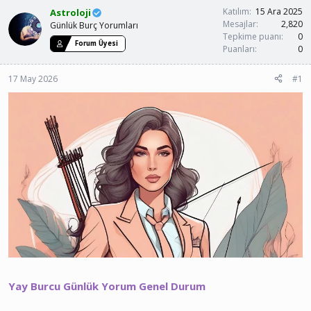
u
a
Katılım
15 Ara 2025
Astroloji
y
n
Mesajlar
2,820
Günlük Burç Yorumları
u
g
Tepkime puanı
0
Forum Üyesi
b
ı
Puanları
0
a
ç
ş
t
17 May 2026
#1
l
a
a
r
t
i
a
h
n
i
Yay Burcu Günlük Yorum Genel Durum