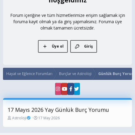
Forum içeriğine ve tüm hizmetlerimize erişim sağlamak için
foruma kayıt olmalı ya da giriş yapmalısınız. Foruma üye
olmak tamamen ücretsizdir.
Üye ol
Giriş
Hayat ve Eğlence Forumları
Burçlar ve Astroloji
Günlük Burç Yorum
17 Mayıs 2026 Yay Günlük Burç Yorumu
K
B
Astroloji
17 May 2026
o
a
n
ş
b
l