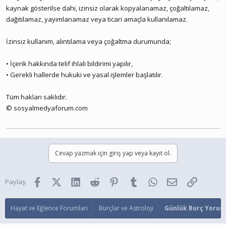
kaynak gösterilse dahi, izinsiz olarak kopyalanamaz, çoğaltılamaz,
dağıtılamaz, yayımlanamaz veya ticari amaçla kullanılamaz.
İzinsiz kullanım, alıntılama veya çoğaltma durumunda;
• İçerik hakkında telif ihlali bildirimi yapılır,
• Gerekli hallerde hukuki ve yasal işlemler başlatılır.
Tüm hakları saklıdır.
© sosyalmedyaforum.com
Cevap yazmak için giriş yap veya kayıt ol.
Facebook
X (Twitter)
LinkedIn
Reddit
Pinterest
Tumblr
WhatsApp
E-posta
Link
Paylaş:
Hayat ve Eğlence Forumları
Burçlar ve Astroloji
Günlük Burç Yorum