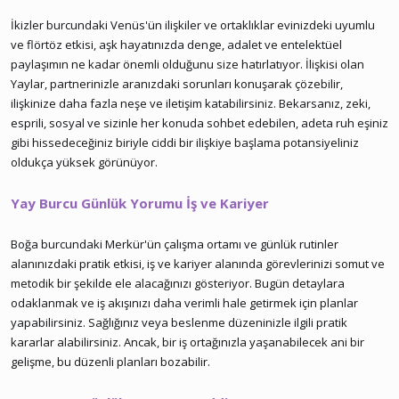
İkizler burcundaki Venüs'ün ilişkiler ve ortaklıklar evinizdeki uyumlu
ve flörtöz etkisi, aşk hayatınızda denge, adalet ve entelektüel
paylaşımın ne kadar önemli olduğunu size hatırlatıyor. İlişkisi olan
Yaylar, partnerinizle aranızdaki sorunları konuşarak çözebilir,
ilişkinize daha fazla neşe ve iletişim katabilirsiniz. Bekarsanız, zeki,
esprili, sosyal ve sizinle her konuda sohbet edebilen, adeta ruh eşiniz
gibi hissedeceğiniz biriyle ciddi bir ilişkiye başlama potansiyeliniz
oldukça yüksek görünüyor.
Yay Burcu Günlük Yorumu İş ve Kariyer
Boğa burcundaki Merkür'ün çalışma ortamı ve günlük rutinler
alanınızdaki pratik etkisi, iş ve kariyer alanında görevlerinizi somut ve
metodik bir şekilde ele alacağınızı gösteriyor. Bugün detaylara
odaklanmak ve iş akışınızı daha verimli hale getirmek için planlar
yapabilirsiniz. Sağlığınız veya beslenme düzeninizle ilgili pratik
kararlar alabilirsiniz. Ancak, bir iş ortağınızla yaşanabilecek ani bir
gelişme, bu düzenli planları bozabilir.