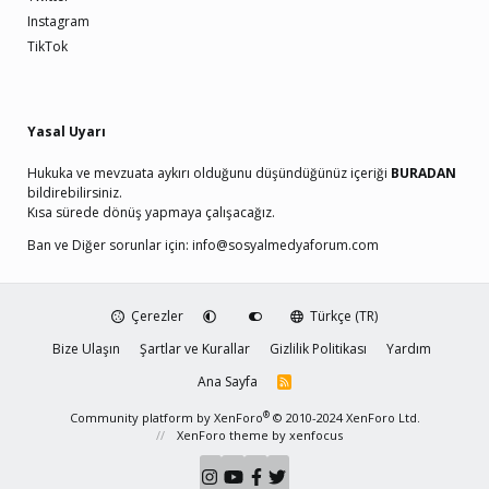
Instagram
TikTok
Yasal Uyarı
Hukuka ve mevzuata aykırı olduğunu düşündüğünüz içeriği
BURADAN
bildirebilirsiniz.
Kısa sürede dönüş yapmaya çalışacağız.
Ban ve Diğer sorunlar için:
info@sosyalmedyaforum.com
Çerezler
Türkçe (TR)
Bize Ulaşın
Şartlar ve Kurallar
Gizlilik Politikası
Yardım
Ana Sayfa
R
S
S
®
Community platform by XenForo
© 2010-2024 XenForo Ltd.
XenForo theme
by xenfocus