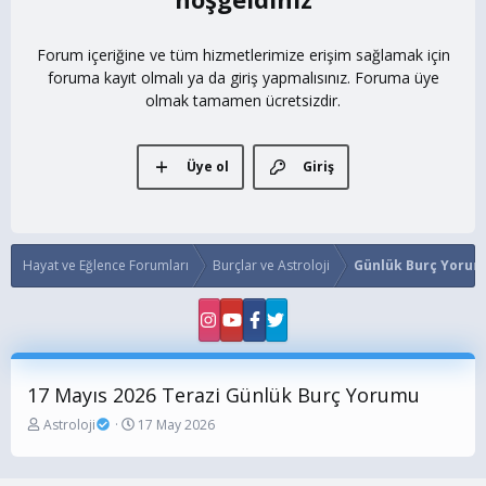
Forum içeriğine ve tüm hizmetlerimize erişim sağlamak için
foruma kayıt olmalı ya da giriş yapmalısınız. Foruma üye
olmak tamamen ücretsizdir.
Üye ol
Giriş
Hayat ve Eğlence Forumları
Burçlar ve Astroloji
Günlük Burç Yorum
17 Mayıs 2026 Terazi Günlük Burç Yorumu
K
B
Astroloji
17 May 2026
o
a
n
ş
b
l