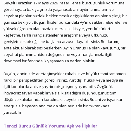
Sevgili Teraziler, 17 Mayıs 2026 Pazar Terazi burcu günlük yorumuna
göre, hayata bakış açınızda yaşanacak ani aydınlanmaların ve
seyahat planlarınızdaki beklenmedik değişikliklerin ön plana çıktığı bir
gün sizi bekliyor. Bugün, İkizler burcundaki Ay'ın uzaklar, felsefeler ve
yüksek öğrenim alanınızdaki meraklı etkisiyle, yeni kültürleri
keşfetme, farklı inanç sistemlerini araştırma veya ufkunuzu
genişletecek bir eğitime başlama arzusu duyabilirsiniz. Bu durum,
entelektüel olarak sizi beslerken, Ay'ın Uranüs ile olan kavuşumu, bir
seyahat planının aniden değişmesine veya inançlarınızla ilgili
devrimsel bir farkındalık yaşamanıza neden olabilir.
Bugün, zihninizde adeta şimşekler çakabilir ve büyük resmi tamamen
farklı bir perspektiften görebilirsiniz. Yurt dışı, hukuk veya medya ile
ilgili konularda ani ve şaşırtıcı bir gelişme yaşanabilir. Özgürlük
ihtiyacınız tavan yapabilir ve sizi kısıtladığını düşündüğünüz tüm
düşünce kalıplarından kurtulmak isteyebilirsiniz. Bu ani ve isyankar
enerji, sizi heyecanlandırsa da planlarınızda bir miktar kaos
yaratabilir.
Terazi Burcu Günlük Yorumu Aşk ve İlişkiler