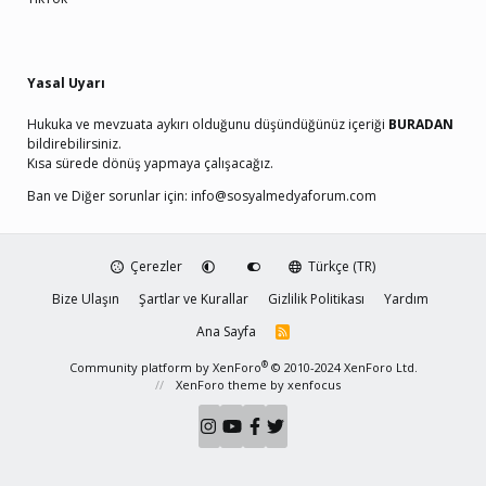
Yasal Uyarı
Hukuka ve mevzuata aykırı olduğunu düşündüğünüz içeriği
BURADAN
bildirebilirsiniz.
Kısa sürede dönüş yapmaya çalışacağız.
Ban ve Diğer sorunlar için:
info@sosyalmedyaforum.com
Çerezler
Türkçe (TR)
Bize Ulaşın
Şartlar ve Kurallar
Gizlilik Politikası
Yardım
Ana Sayfa
R
S
S
®
Community platform by XenForo
© 2010-2024 XenForo Ltd.
XenForo theme
by xenfocus