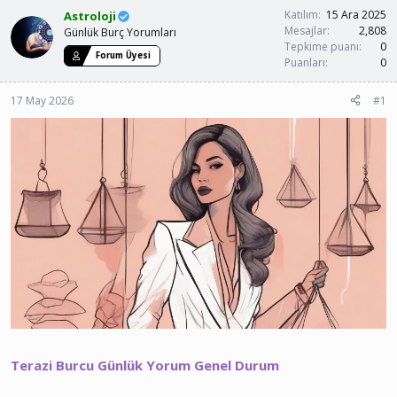
u
a
Katılım
15 Ara 2025
Astroloji
y
n
Mesajlar
2,808
Günlük Burç Yorumları
u
g
Tepkime puanı
0
Forum Üyesi
b
ı
Puanları
0
a
ç
ş
t
17 May 2026
#1
l
a
a
r
t
i
a
h
n
i
Terazi Burcu Günlük Yorum Genel Durum