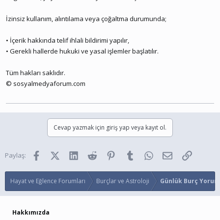
İzinsiz kullanım, alıntılama veya çoğaltma durumunda;
• İçerik hakkında telif ihlali bildirimi yapılır,
• Gerekli hallerde hukuki ve yasal işlemler başlatılır.
Tüm hakları saklıdır.
© sosyalmedyaforum.com
Cevap yazmak için giriş yap veya kayıt ol.
Facebook
X (Twitter)
LinkedIn
Reddit
Pinterest
Tumblr
WhatsApp
E-posta
Link
Paylaş:
Hayat ve Eğlence Forumları
Burçlar ve Astroloji
Günlük Burç Yorum
Hakkımızda