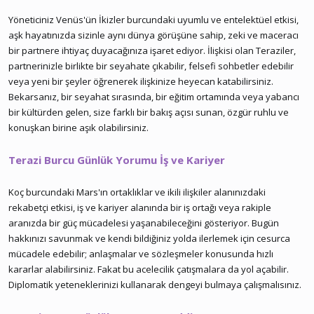
Yöneticiniz Venüs'ün İkizler burcundaki uyumlu ve entelektüel etkisi,
aşk hayatınızda sizinle aynı dünya görüşüne sahip, zeki ve maceracı
bir partnere ihtiyaç duyacağınıza işaret ediyor. İlişkisi olan Teraziler,
partnerinizle birlikte bir seyahate çıkabilir, felsefi sohbetler edebilir
veya yeni bir şeyler öğrenerek ilişkinize heyecan katabilirsiniz.
Bekarsanız, bir seyahat sırasında, bir eğitim ortamında veya yabancı
bir kültürden gelen, size farklı bir bakış açısı sunan, özgür ruhlu ve
konuşkan birine aşık olabilirsiniz.
Terazi Burcu Günlük Yorumu İş ve Kariyer
Koç burcundaki Mars'ın ortaklıklar ve ikili ilişkiler alanınızdaki
rekabetçi etkisi, iş ve kariyer alanında bir iş ortağı veya rakiple
aranızda bir güç mücadelesi yaşanabileceğini gösteriyor. Bugün
hakkınızı savunmak ve kendi bildiğiniz yolda ilerlemek için cesurca
mücadele edebilir; anlaşmalar ve sözleşmeler konusunda hızlı
kararlar alabilirsiniz. Fakat bu acelecilik çatışmalara da yol açabilir.
Diplomatik yeteneklerinizi kullanarak dengeyi bulmaya çalışmalısınız.