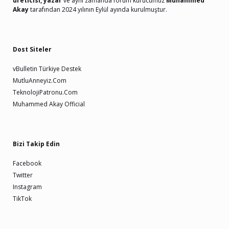
üreticisi, yazar
ve aynı zamanda forum kurucumuz
Muhammed
Akay
tarafından 2024 yılının Eylül ayında kurulmuştur.
Dost Siteler
vBulletin Türkiye Destek
MutluAnneyiz.Com
TeknolojiPatronu.Com
Muhammed Akay Official
Bizi Takip Edin
Facebook
Twitter
Instagram
TikTok