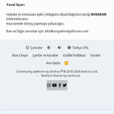
Yasal Uyarı
Hukuka ve mevzuata aykırı olduğunu düşündüğünüz içeriği
BURADAN
bildirebilirsiniz.
Kısa sürede dönüş yapmaya çalışacağız.
Ban ve Diğer sorunlar için:
info@sosyalmedyaforum.com
Çerezler
Türkçe (TR)
Bize Ulaşın
Şartlar ve Kurallar
Gizlilik Politikası
Yardım
Ana Sayfa
R
S
S
®
Community platform by XenForo
© 2010-2024 XenForo Ltd.
XenForo theme
by xenfocus