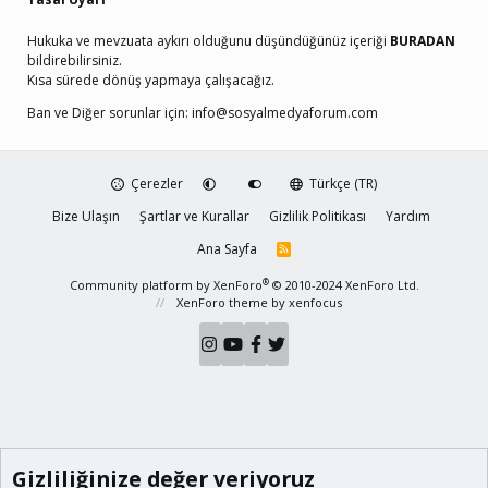
Hukuka ve mevzuata aykırı olduğunu düşündüğünüz içeriği
BURADAN
bildirebilirsiniz.
Kısa sürede dönüş yapmaya çalışacağız.
Ban ve Diğer sorunlar için:
info@sosyalmedyaforum.com
Çerezler
Türkçe (TR)
Bize Ulaşın
Şartlar ve Kurallar
Gizlilik Politikası
Yardım
Ana Sayfa
R
S
S
®
Community platform by XenForo
© 2010-2024 XenForo Ltd.
XenForo theme
by xenfocus
Gizliliğinize değer veriyoruz