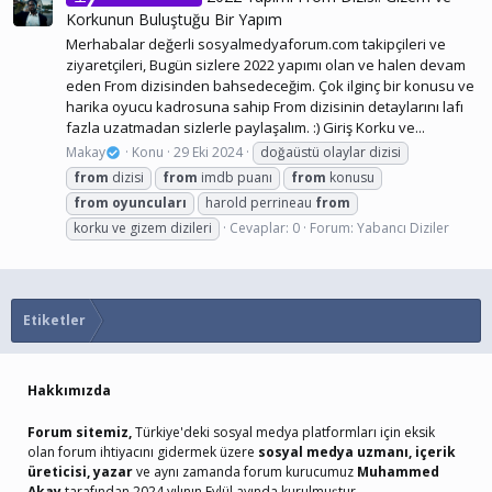
Korkunun Buluştuğu Bir Yapım
Merhabalar değerli sosyalmedyaforum.com takipçileri ve
ziyaretçileri, Bugün sizlere 2022 yapımı olan ve halen devam
eden From dizisinden bahsedeceğim. Çok ilginç bir konusu ve
harika oyucu kadrosuna sahip From dizisinin detaylarını lafı
fazla uzatmadan sizlerle paylaşalım. :) Giriş Korku ve...
Makay
Konu
29 Eki 2024
doğaüstü olaylar dizisi
from
dizisi
from
imdb puanı
from
konusu
from
oyuncuları
harold perrineau
from
korku ve gizem dizileri
Cevaplar: 0
Forum:
Yabancı Diziler
Etiketler
Hakkımızda
Forum sitemiz,
Türkiye'deki sosyal medya platformları için eksik
olan forum ihtiyacını gidermek üzere
sosyal medya uzmanı, içerik
üreticisi, yazar
ve aynı zamanda forum kurucumuz
Muhammed
Akay
tarafından 2024 yılının Eylül ayında kurulmuştur.