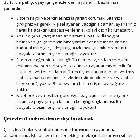
Bu forum pek çok şey için çerezlerden faydalanır, bazıları ise
şunlardır:
Sistem kaydı ve tercihlerinizi (ayarlar) korumak. Sitemize
girdiğiniz ve gerekli kişisel ayarları yaptığınız zaman, ayarlarınız
kayıtlı kalacaktır. Kısacası verileriniz, kolaylık için korunacaktır.
Analitik. (Analytics) İnsanların sitemizi nasıl kullandığını
belirleyen, geliştirme için bize yardım eden ve insanların ne
kadar aktivite gerçekleştirdiğini izlemek için imkan verir.Bu
dosyalara bizim erişme olanağımız yoktur!
Sitemizde eğer bir reklam görüntülerseniz, reklam çerezleri
reklam veya benzeri şeyler tarafımızca ayarlanmış olabilir. Bu
durumda verilen reklamlar üçüncü şahıslar tarafından verilmiş
olabilir ama bu reklam çerezlerinin sitede okunur ve yazılabilir
bir yeteneği yoktur.Bu dosyalara bizim erişme olanağımız
yoktur!
Facebook veya Twitter gibi sosyal paylaşım sitelerine çabuk
erişim ve paylaşım için kullanım kolaylığı sağlanması. Bu
dosyalara bizim erişme olanağımız yoktur!
Çerezler/Cookies devre dışı bırakmak
Çerezler/Cookies kontrol etmek için tarayıcınızın ayarlarına
bakabilirsiniz. İşte bu ayarları gerçekleştirmek için ilgili tarayıcı siteleri: