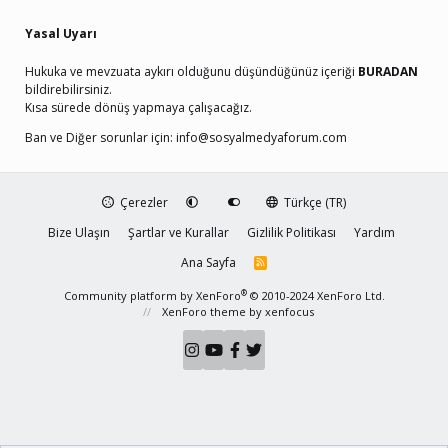
Yasal Uyarı
Hukuka ve mevzuata aykırı olduğunu düşündüğünüz içeriği
BURADAN
bildirebilirsiniz.
Kısa sürede dönüş yapmaya çalışacağız.
Ban ve Diğer sorunlar için:
info@sosyalmedyaforum.com
Çerezler
Türkçe (TR)
Bize Ulaşın
Şartlar ve Kurallar
Gizlilik Politikası
Yardım
Ana Sayfa
R
S
S
®
Community platform by XenForo
© 2010-2024 XenForo Ltd.
XenForo theme
by xenfocus