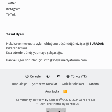
Twitter
Instagram
TikTok
Yasal Uyarı
Hukuka ve mevzuata aykırı olduğunu düşündüğünüz içeriği
BURADAN
bildirebilirsiniz.
Kısa sürede dönüş yapmaya çalışacağız.
Ban ve Diğer sorunlar için:
info@sosyalmedyaforum.com
Çerezler
Türkçe (TR)
Bize Ulaşın
Şartlar ve Kurallar
Gizlilik Politikası
Yardım
Ana Sayfa
R
S
S
®
Community platform by XenForo
© 2010-2024 XenForo Ltd.
XenForo theme
by xenfocus