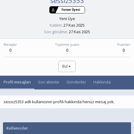
sessiz5353
Forum Üyesi
Yeni Üye
Katılım
27 Kas 2025
Son görülme
27 Kas 2025
Mesajlar
Tepkime puanı
Puanları
0
0
0
Bul
Profil mesajları
Son aktivite
Gönderiler
Hakkında
sessiz5353 adlı kullanıcının profili hakkında henüz mesaj yok.
Kullanıcılar