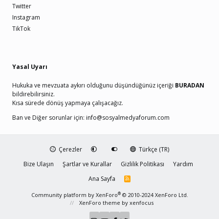
Twitter
Instagram
TikTok
Yasal Uyarı
Hukuka ve mevzuata aykırı olduğunu düşündüğünüz içeriği
BURADAN
bildirebilirsiniz.
Kısa sürede dönüş yapmaya çalışacağız.
Ban ve Diğer sorunlar için:
info@sosyalmedyaforum.com
Çerezler
Türkçe (TR)
Bize Ulaşın
Şartlar ve Kurallar
Gizlilik Politikası
Yardım
Ana Sayfa
R
S
S
®
Community platform by XenForo
© 2010-2024 XenForo Ltd.
XenForo theme
by xenfocus