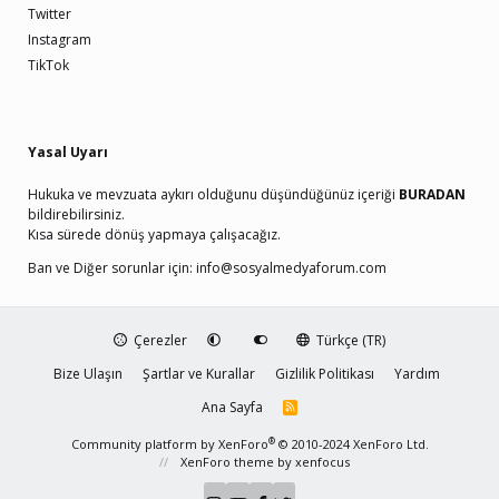
Twitter
Instagram
TikTok
Yasal Uyarı
Hukuka ve mevzuata aykırı olduğunu düşündüğünüz içeriği
BURADAN
bildirebilirsiniz.
Kısa sürede dönüş yapmaya çalışacağız.
Ban ve Diğer sorunlar için:
info@sosyalmedyaforum.com
Çerezler
Türkçe (TR)
Bize Ulaşın
Şartlar ve Kurallar
Gizlilik Politikası
Yardım
Ana Sayfa
R
S
S
®
Community platform by XenForo
© 2010-2024 XenForo Ltd.
XenForo theme
by xenfocus